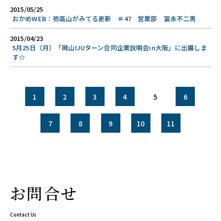
2015/05/25
おかめWEB：弥高山がみてる更新 ＃47 営業部 冨永不二男
2015/04/23
5月25日（月）「岡山IJUターン合同企業説明会in大阪」に出展しま
す☆
1
2
3
4
5
6
7
8
9
10
11
お問合せ
Contact Us