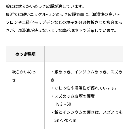
般には軟らかいめっき皮膜が適しています。
最近では硬いニッケル-リンめっき皮膜表面に、潤滑性の高いテ
フロンや二硫化モリブデンなどの粒子を分散共析させた複合めっ
きが、潤滑油が使えないような摩耗環境下で活躍しています。
めっき種類
軟らかいめっ
・銀めっき、インジウムめっき、スズめっ
き
き
・なじみ性や潤滑性が優れています。
・スズめっき皮膜の硬度
Hv 3～60
・鉛とインジウムの硬さは、スズよりもさ
Sn＜Pb＜In