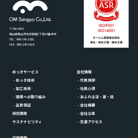
〒700-0971
岡山県岡山市北区野田3丁目18番48号
TEL : 086-241-3201
FAX : 086-243-5610
めっきサービス
会社情報
- めっき技術
- 代表挨拶
- 加工技術
- 社員心得
- 環境への取り組み
- あふれる活・喜・挑
- 品質保証
- 会社概要
研究開発
- 会社沿革
サステナビリティ
- 交通アクセス
採用情報