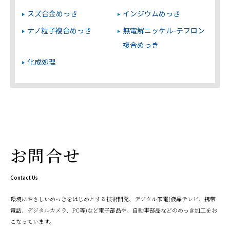
スズ合金めっき
インジウムめっき
ナノ粒子複合めっき
無電解ニッケル-テフロン
複合めっき
化成処理
お問合せ
Contact Us
環境にやさしいめっきをはじめとする技術開発、デジタル家電(液晶テレビ、携帯
電話、デジタルカメラ、PC等)など電子部品や、自動車部品などのめっき加工をお
こなっています。