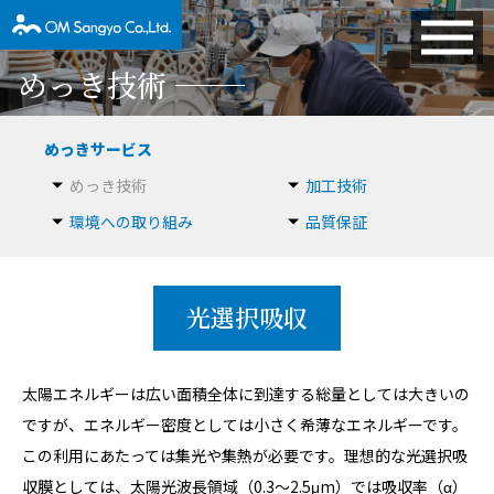
めっき技術
めっきサービス
めっき技術
加工技術
環境への取り組み
品質保証
光選択吸収
太陽エネルギーは広い面積全体に到達する総量としては大きいの
ですが、エネルギー密度としては小さく希薄なエネルギーです。
この利用にあたっては集光や集熱が必要です。理想的な光選択吸
収膜としては、太陽光波長領域（0.3～2.5μm）では吸収率（α）