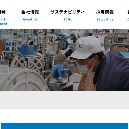
開発
会社情報
サステナビリティ
採用情報
ch &
About Us
SDGs
Recruiting
C
ment