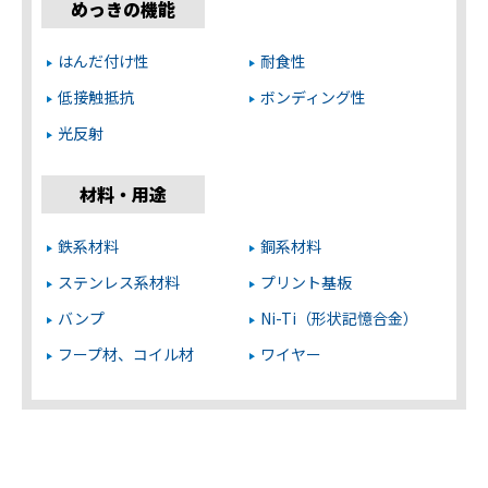
めっきの機能
はんだ付け性
耐食性
低接触抵抗
ボンディング性
光反射
材料・用途
鉄系材料
銅系材料
ステンレス系材料
プリント基板
バンプ
Ni-Ti（形状記憶合金）
フープ材、コイル材
ワイヤー