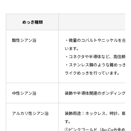
めっき種類
酸性シアン浴
・微量のコバルトやニッケルを合金
います。
・コネクタや半導体など、高信頼性
・ステンレス鋼のような難めっき素
ライクめっきを行っています。
中性シアン浴
装飾や半導体関連のボンディングを
アルカリ性シアン浴
装飾用途：ネックレス、時計、眼鏡
す。
①ピンクゴールド（Au-Cu合金めっ