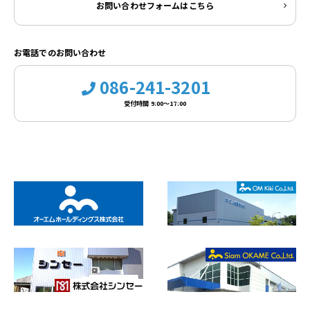
お問い合わせフォームはこちら
お電話でのお問い合わせ
086-241-3201
受付時間 9:00～17:00