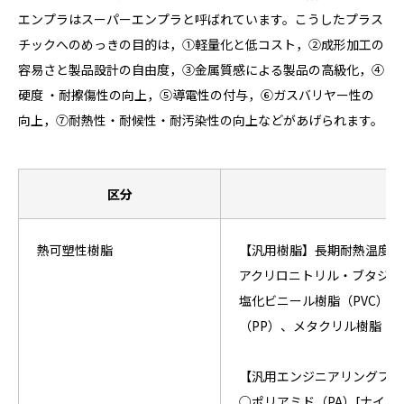
エンプラはスーパーエンプラと呼ばれています。こうしたプラス
チックへのめっきの目的は，①軽量化と低コスト，②成形加工の
容易さと製品設計の自由度，③金属質感による製品の高級化，④
硬度 ・耐擦傷性の向上，⑤導電性の付与，⑥ガスバリヤー性の
向上，⑦耐熱性・耐候性・耐汚染性の向上などがあげられます。
区分
熱可塑性樹脂
【汎用樹脂】長期耐熱温度50
アクリロニトリル・ブタジエ
塩化ビニール樹脂（PVC）
（PP）、メタクリル樹脂（P
【汎用エンジニアリングプラス
○ポリアミド（PA）[ナイロ