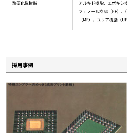
熱硬化性樹脂
アルキド樹脂、エポキシ樹脂（
フェノール樹脂（PF）、○
（MF）、ユリア樹脂（UF）
採用事例