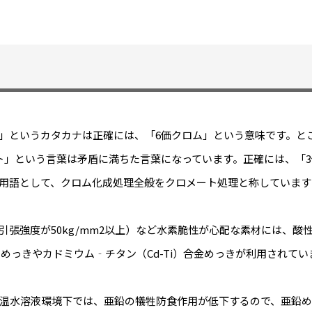
」というカタカナは正確には、「6価クロム」という意味です。と
ト」という言葉は矛盾に満ちた言葉になっています。正確には、「
用語として、クロム化成処理全般をクロメート処理と称しています
引張強度が50kg/mm2以上）など水素脆性が心配な素材には、
）めっきやカドミウム‐チタン（Cd-Ti）合金めっきが利用されてい
高温水溶液環境下では、亜鉛の犠牲防食作用が低下するので、亜鉛