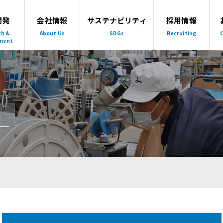
開発
会社情報
サステナビリティ
採用情報
ch &
About Us
SDGs
Recruiting
C
ment