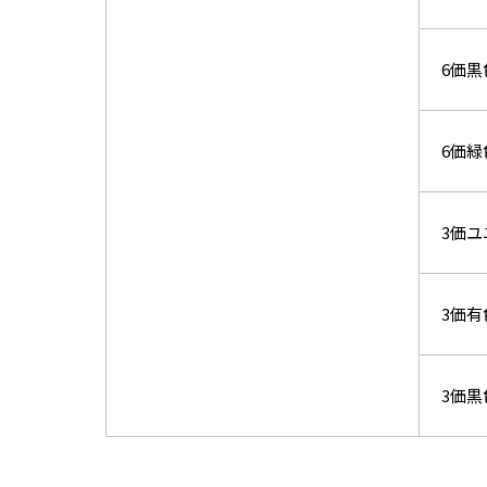
6価
6価
3価ユ
3価
3価