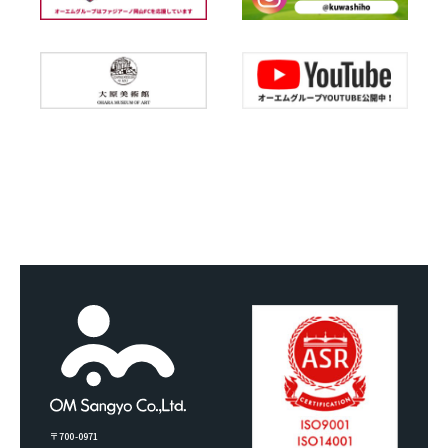
〒700-0971